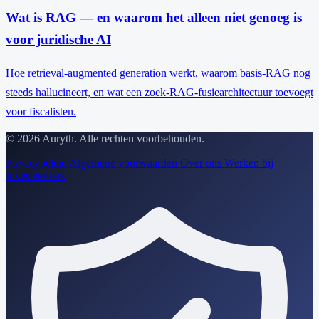
Wat is RAG — en waarom het alleen niet genoeg is
voor juridische AI
Hoe retrieval-augmented generation werkt, waarom basis-RAG nog
steeds hallucineert, en wat een zoek-RAG-fusiearchitectuur toevoegt
voor fiscalisten.
© 2026 Auryth. Alle rechten voorbehouden.
Privacybeleid
Algemene voorwaarden
Over ons
Werken bij
Investeerders