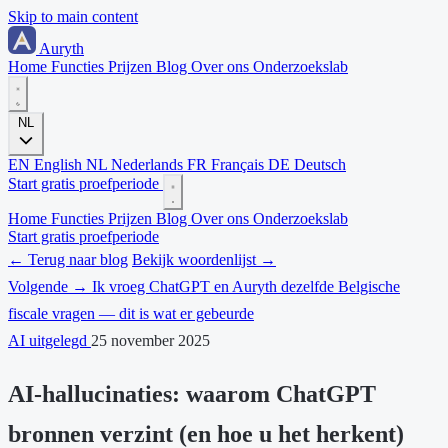
Skip to main content
Auryth
Home
Functies
Prijzen
Blog
Over ons
Onderzoekslab
NL
EN
English
NL
Nederlands
FR
Français
DE
Deutsch
Start gratis proefperiode
Home
Functies
Prijzen
Blog
Over ons
Onderzoekslab
Start gratis proefperiode
← Terug naar blog
Bekijk woordenlijst →
Volgende →
Ik vroeg ChatGPT en Auryth dezelfde Belgische
fiscale vragen — dit is wat er gebeurde
AI uitgelegd
25 november 2025
AI-hallucinaties: waarom ChatGPT
bronnen verzint (en hoe u het herkent)