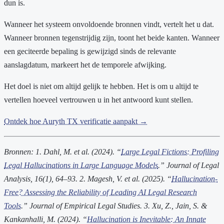
dun is.
Wanneer het systeem onvoldoende bronnen vindt, vertelt het u dat.
Wanneer bronnen tegenstrijdig zijn, toont het beide kanten. Wanneer
een geciteerde bepaling is gewijzigd sinds de relevante
aanslagdatum, markeert het de temporele afwijking.
Het doel is niet om altijd gelijk te hebben. Het is om u altijd te
vertellen hoeveel vertrouwen u in het antwoord kunt stellen.
Ontdek hoe Auryth TX verificatie aanpakt →
Bronnen:
1. Dahl, M. et al. (2024). “
Large Legal Fictions: Profiling
Legal Hallucinations in Large Language Models
.” Journal of Legal
Analysis, 16(1), 64–93.
2. Magesh, V. et al. (2025). “
Hallucination-
Free? Assessing the Reliability of Leading AI Legal Research
Tools
.” Journal of Empirical Legal Studies.
3. Xu, Z., Jain, S. &
Kankanhalli, M. (2024). “
Hallucination is Inevitable: An Innate