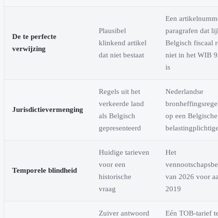
Een artikelnumm
Plausibel
paragrafen dat lij
De te perfecte
klinkend artikel
Belgisch fiscaal 
verwijzing
dat niet bestaat
niet in het WIB 9
is
Regels uit het
Nederlandse
verkeerde land
bronheffingsrege
Jurisdictievermenging
als Belgisch
op een Belgische
gepresenteerd
belastingplichtig
Huidige tarieven
Het
voor een
vennootschapsbel
Temporele blindheid
historische
van 2026 voor aa
vraag
2019
Zuiver antwoord
Eén TOB-tarief te