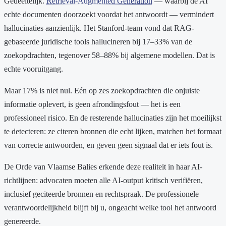
Gedeeltelijk.
Retrieval-Augmented Generation
— waarbij de AI
echte documenten doorzoekt voordat het antwoordt — vermindert
hallucinaties aanzienlijk. Het Stanford-team vond dat RAG-
gebaseerde juridische tools hallucineren bij 17–33% van de
zoekopdrachten, tegenover 58–88% bij algemene modellen. Dat is
echte vooruitgang.
Maar 17% is niet nul. Eén op zes zoekopdrachten die onjuiste
informatie oplevert, is geen afrondingsfout — het is een
professioneel risico. En de resterende hallucinaties zijn het moeilijkst
te detecteren: ze citeren bronnen die echt lijken, matchen het formaat
van correcte antwoorden, en geven geen signaal dat er iets fout is.
De Orde van Vlaamse Balies erkende deze realiteit in haar AI-
richtlijnen: advocaten moeten alle AI-output kritisch verifiëren,
inclusief geciteerde bronnen en rechtspraak. De professionele
verantwoordelijkheid blijft bij u, ongeacht welke tool het antwoord
genereerde.