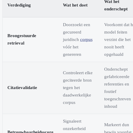
Wat het
Verdediging
Wat het doet
onderschept
Doorzoekt een
Voorkomt dat h
gecureerd
model feiten
Brongestuurde
juridisch
corpus
verzint die het
retrieval
vóór het
nooit heeft
genereren
opgehaald
Onderschept
Controleert elke
gefabriceerde
geciteerde bron
referenties en
Citatievalidatie
tegen het
foutief
daadwerkelijke
toegeschreven
corpus
inhoud
Signaleert
Markeert dun
onzekerheid
Betrouwbaarheidsscore
bewijs voordat