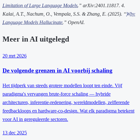
Limitation of Large Language Models
.” arXiv:2401.11817.
4.
Kalai, A.T., Nachum, O., Vempala, S.S. & Zhang, E. (2025). “
Why
Language Models Hallucinate
.” OpenAI.
Meer in AI uitgelegd
20 mrt 2026
De volgende grenzen in AI voorbij schaling
Het tijdperk van steeds grotere modellen loopt ten einde. Vijf
paradigma's vervangen brute-force schaling — hybride
architecturen, inferentie-redenering, wereldmodellen, zelflerende
feedbackloops en hardware-co-design. Wat elk paradigma betekent
voor AI in gereguleerde sectoren.
13 dec 2025