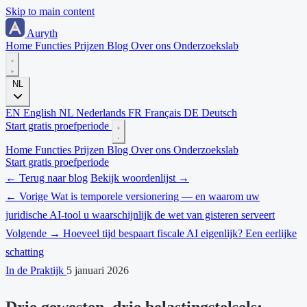
Skip to main content
Auryth
Home
Functies
Prijzen
Blog
Over ons
Onderzoekslab
NL
EN
English
NL
Nederlands
FR
Français
DE
Deutsch
Start gratis proefperiode
Home
Functies
Prijzen
Blog
Over ons
Onderzoekslab
Start gratis proefperiode
← Terug naar blog
Bekijk woordenlijst →
← Vorige
Wat is temporele versionering — en waarom uw
juridische AI-tool u waarschijnlijk de wet van gisteren serveert
Volgende →
Hoeveel tijd bespaart fiscale AI eigenlijk? Een eerlijke
schatting
In de Praktijk
5 januari 2026
Drie gewesten, drie belastingstelsels: