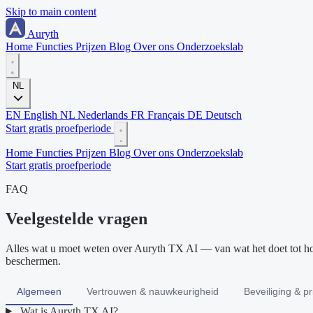
Skip to main content
Auryth
Home
Functies
Prijzen
Blog
Over ons
Onderzoekslab
NL
EN
English
NL
Nederlands
FR
Français
DE
Deutsch
Start gratis proefperiode
Home
Functies
Prijzen
Blog
Over ons
Onderzoekslab
Start gratis proefperiode
FAQ
Veelgestelde vragen
Alles wat u moet weten over Auryth TX AI — van wat het doet tot
beschermen.
Algemeen
Vertrouwen & nauwkeurigheid
Beveiliging & p
Wat is Auryth TX AI?