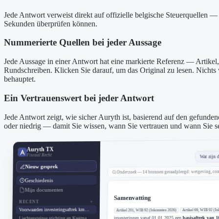
Jede Antwort verweist direkt auf offizielle belgische Steuerquellen — 
Sekunden überprüfen können.
Nummerierte Quellen bei jeder Aussage
Jede Aussage in einer Antwort hat eine markierte Referenz — Artikel,
Rundschreiben. Klicken Sie darauf, um das Original zu lesen. Nichts
behauptet.
Ein Vertrauenswert bei jeder Antwort
Jede Antwort zeigt, wie sicher Auryth ist, basierend auf den gefunden
oder niedrig — damit Sie wissen, wann Sie vertrauen und wann Sie sel
Auryth TX
Fiscaal Recht
Wat zijn 
Wat zijn 
Verberg detail
Nieuw gesprek
— De gebruiker vraagt naar de voorwaarden
— 14 bronnen geraadpleegd: wetgeving, com
Redenering
Onderzoek
Audit
Verificatie
Geschiedenis
Samenvatting
Wat zijn de voorwaarden voor de investeri
Onderzoek:
DEKKING
Mijn documenten
Een Belgische ingezetene die als begunstigde van een 
Juridische basis
Samenvatting
+
Primair recht gevonden en ingelezen.
RECENT
alsof die inkomsten rechtstreeks door de oprichter zij
Samenvatting
Voorwaarden investeringsaftrek km…
Artikel 69, WIB 92 (I
Artikel 201, WIB 92 (Inkomsten 2026)
is onderworpen.
Administratieve interpretatie
basisaftrek van 
Stel uw vraag...
investeringen vanaf 01.01.2025 een
Liechtensteinse stichting en Kaaima…