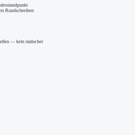
ndesstandpunkt
eren Rundschreiben
uellen — kein statischer