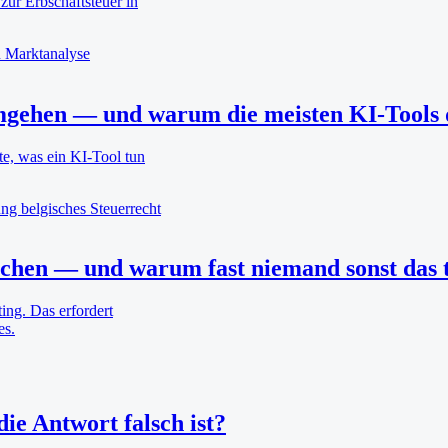
ur Erbschaftsteuer in
n
Marktanalyse
mgehen — und warum die meisten KI-Tools d
te, was ein KI-Tool tun
ung
belgisches Steuerrecht
chen — und warum fast niemand sonst das 
ing. Das erfordert
es.
ie Antwort falsch ist?