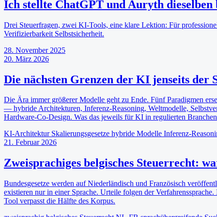
Ich stellte ChatGPT und Auryth dieselben 
Drei Steuerfragen, zwei KI-Tools, eine klare Lektion: Für professione
Verifizierbarkeit Selbstsicherheit.
28. November 2025
20. März 2026
Die nächsten Grenzen der KI jenseits der 
Die Ära immer größerer Modelle geht zu Ende. Fünf Paradigmen erset
— hybride Architekturen, Inferenz-Reasoning, Weltmodelle, Selbstve
Hardware-Co-Design. Was das jeweils für KI in regulierten Branchen
KI-Architektur
Skalierungsgesetze
hybride Modelle
Inferenz-Reason
21. Februar 2026
Zweisprachiges belgisches Steuerrecht: w
Bundesgesetze werden auf Niederländisch und Französisch veröffentl
existieren nur in einer Sprache. Urteile folgen der Verfahrenssprache.
Tool verpasst die Hälfte des Korpus.