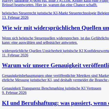
Harvey sammelte $760M ein. Blue J $133M. Keiner kann eine Frage z
Brüssel beantworten. Hier ist, warum das eine Chance schafft.
belgisches Steuerrecht
juristische KI-Markt
Steuertechnologie
Belgie
13. Februar 2026
Wie wir mit widersprüchlichen Quellen u
Wenn sich belgische Steuerquellen widersprechen, ist das Gefährlichs
kann: eine auswählen und selbstsicher antworten.
widersprüchliche Quellen
Unsicherheit
juristische KI
Konfidenzwert
11. Februar 2026
Warum wir unsere Genauigkeit veröffentli
Genauigkeitsbehauptungen ohne veröffentlichte Metriken sind Market
ehrliche Messung juristischer KI, und deshalb vermeidet die Branche 
Genauigkeit
Transparenz
Benchmarking
juristische KI
Vertrauen
9. Februar 2026
KI und Berufshaftung: was passiert, wenn d