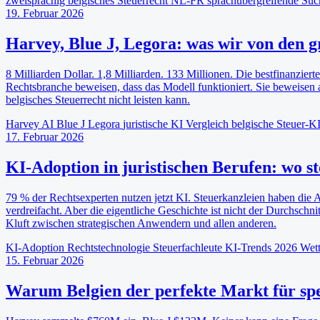
zweisprachig
belgisches Steuerrecht
NL-FR
sprachübergreifende Su
19. Februar 2026
Harvey, Blue J, Legora: was wir von den g
8 Milliarden Dollar. 1,8 Milliarden. 133 Millionen. Die bestfinanzie
Rechtsbranche beweisen, dass das Modell funktioniert. Sie beweisen 
belgisches Steuerrecht nicht leisten kann.
Harvey AI
Blue J
Legora
juristische KI Vergleich
belgische Steuer-K
17. Februar 2026
KI-Adoption in juristischen Berufen: wo s
79 % der Rechtsexperten nutzen jetzt KI. Steuerkanzleien haben die 
verdreifacht. Aber die eigentliche Geschichte ist nicht der Durchschni
Kluft zwischen strategischen Anwendern und allen anderen.
KI-Adoption
Rechtstechnologie
Steuerfachleute
KI-Trends 2026
Wett
15. Februar 2026
Warum Belgien der perfekte Markt für spez