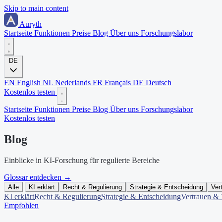
Skip to main content
Auryth
Startseite
Funktionen
Preise
Blog
Über uns
Forschungslabor
DE
EN
English
NL
Nederlands
FR
Français
DE
Deutsch
Kostenlos testen
Startseite
Funktionen
Preise
Blog
Über uns
Forschungslabor
Kostenlos testen
Blog
Einblicke in KI-Forschung für regulierte Bereiche
Glossar entdecken
→
Alle
KI erklärt
Recht & Regulierung
Strategie & Entscheidung
Ver
KI erklärt
Recht & Regulierung
Strategie & Entscheidung
Vertrauen & 
Empfohlen