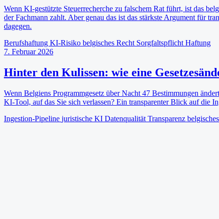
Wenn KI-gestützte Steuerrecherche zu falschem Rat führt, ist das belg
der Fachmann zahlt. Aber genau das ist das stärkste Argument für tra
dagegen.
Berufshaftung
KI-Risiko
belgisches Recht
Sorgfaltspflicht
Haftung
7. Februar 2026
Hinter den Kulissen: wie eine Gesetzesände
Wenn Belgiens Programmgesetz über Nacht 47 Bestimmungen ändert,
KI-Tool, auf das Sie sich verlassen? Ein transparenter Blick auf die In
Ingestion-Pipeline
juristische KI
Datenqualität
Transparenz
belgisches