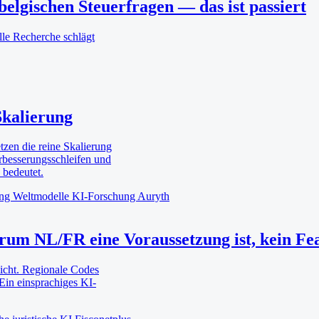
belgischen Steuerfragen — das ist passiert
lle Recherche schlägt
Skalierung
zen die reine Skalierung
rbesserungsschleifen und
 bedeutet.
ing
Weltmodelle
KI-Forschung
Auryth
arum NL/FR eine Voraussetzung ist, kein Fe
icht. Regionale Codes
 Ein einsprachiges KI-