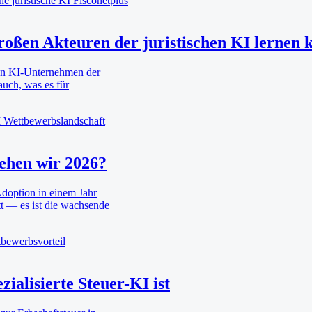
che
juristische KI
Fisconetplus
roßen Akteuren der juristischen KI lernen 
rten KI-Unternehmen der
auch, was es für
I
Wettbewerbslandschaft
tehen wir 2026?
Adoption in einem Jahr
tt — es ist die wachsende
bewerbsvorteil
ialisierte Steuer-KI ist