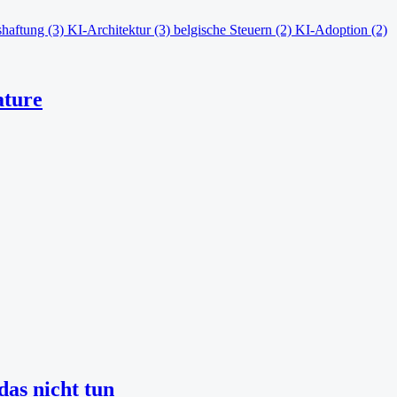
shaftung
(3)
KI-Architektur
(3)
belgische Steuern
(2)
KI-Adoption
(2)
ature
as nicht tun