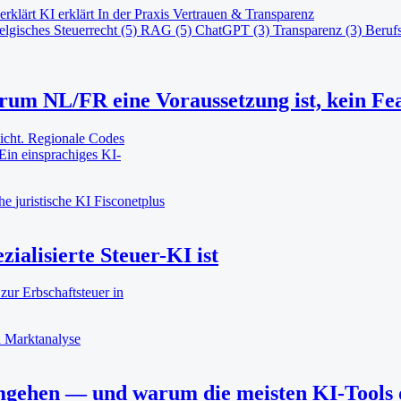
erklärt
KI erklärt
In der Praxis
Vertrauen & Transparenz
elgisches Steuerrecht
(5)
RAG
(5)
ChatGPT
(3)
Transparenz
(3)
Beruf
arum NL/FR eine Voraussetzung ist, kein Fe
icht. Regionale Codes
 Ein einsprachiges KI-
che
juristische KI
Fisconetplus
ialisierte Steuer-KI ist
ur Erbschaftsteuer in
n
Marktanalyse
mgehen — und warum die meisten KI-Tools d