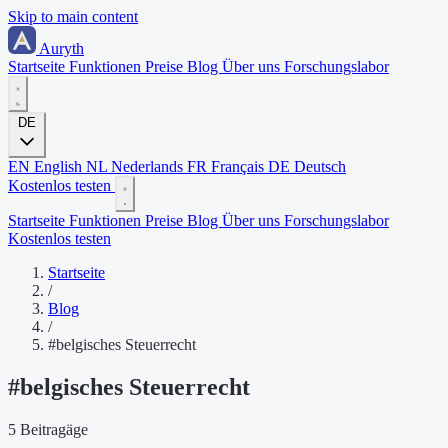
Skip to main content
Auryth
Startseite
Funktionen
Preise
Blog
Über uns
Forschungslabor
DE
EN
English
NL
Nederlands
FR
Français
DE
Deutsch
Kostenlos testen
Startseite
Funktionen
Preise
Blog
Über uns
Forschungslabor
Kostenlos testen
Startseite
/
Blog
/
#belgisches Steuerrecht
#
belgisches Steuerrecht
5 Beitragäge