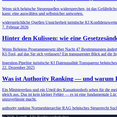
Wenn sich belgische Steuerquellen widersprechen, ist das Gefährlichs
kann: eine auswählen und selbstsicher antworten.
widersprüchliche Quellen
Unsicherheit
juristische KI
Konfidenzwert
7. Februar 2026
Hinter den Kulissen: wie eine Gesetzesände
Wenn Belgiens Programmgesetz über Nacht 47 Bestimmungen ändert,
KI-Tool, auf das Sie sich verlassen? Ein transparenter Blick auf die In
Ingestion-Pipeline
juristische KI
Datenqualität
Transparenz
belgisches
22. Dezember 2025
Was ist Authority Ranking — und warum Ihr
Ein Ministererlass und ein Urteil des Kassationshofs sehen für die m
gleich aus. Das ist kein kleiner Fehler — es ist eine fundamentale Lü
unzuverlässig macht.
authority ranking
Normenhierarchie
RAG
belgisches Steuerrecht
Such
© 2026 Auryth. Alle Rechte vorbehalten.