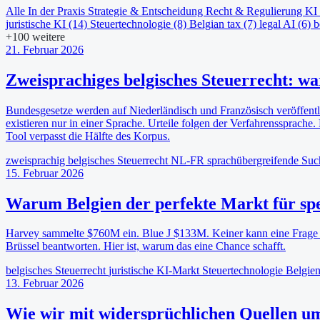
Alle
In der Praxis
Strategie & Entscheidung
Recht & Regulierung
KI 
juristische KI
(14)
Steuertechnologie
(8)
Belgian tax
(7)
legal AI
(6)
b
+100 weitere
21. Februar 2026
Zweisprachiges belgisches Steuerrecht: w
Bundesgesetze werden auf Niederländisch und Französisch veröffentl
existieren nur in einer Sprache. Urteile folgen der Verfahrenssprache.
Tool verpasst die Hälfte des Korpus.
zweisprachig
belgisches Steuerrecht
NL-FR
sprachübergreifende Su
15. Februar 2026
Warum Belgien der perfekte Markt für spez
Harvey sammelte $760M ein. Blue J $133M. Keiner kann eine Frage z
Brüssel beantworten. Hier ist, warum das eine Chance schafft.
belgisches Steuerrecht
juristische KI-Markt
Steuertechnologie
Belgie
13. Februar 2026
Wie wir mit widersprüchlichen Quellen u