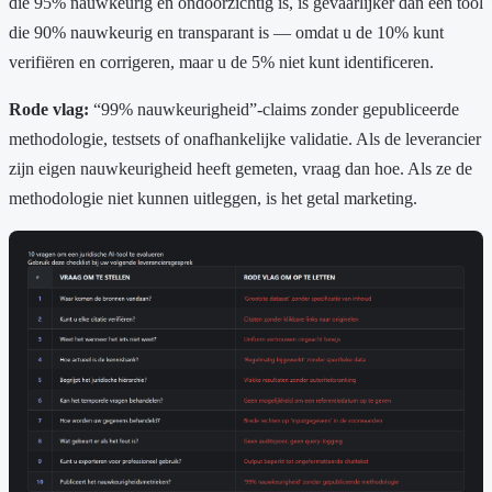
die 95% nauwkeurig en ondoorzichtig is, is gevaarlijker dan een tool
die 90% nauwkeurig en transparant is — omdat u de 10% kunt
verifiëren en corrigeren, maar u de 5% niet kunt identificeren.
Rode vlag:
“99% nauwkeurigheid”-claims zonder gepubliceerde
methodologie, testsets of onafhankelijke validatie. Als de leverancier
zijn eigen nauwkeurigheid heeft gemeten, vraag dan hoe. Als ze de
methodologie niet kunnen uitleggen, is het getal marketing.