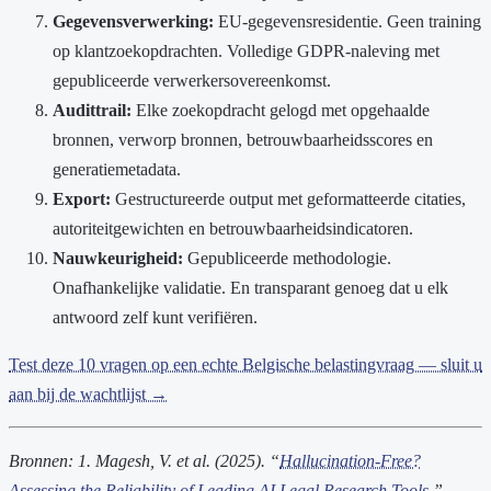
Gegevensverwerking:
EU-gegevensresidentie. Geen training
op klantzoekopdrachten. Volledige GDPR-naleving met
gepubliceerde verwerkersovereenkomst.
Audittrail:
Elke zoekopdracht gelogd met opgehaalde
bronnen, verworp bronnen, betrouwbaarheidsscores en
generatiemetadata.
Export:
Gestructureerde output met geformatteerde citaties,
autoriteitgewichten en betrouwbaarheidsindicatoren.
Nauwkeurigheid:
Gepubliceerde methodologie.
Onafhankelijke validatie. En transparant genoeg dat u elk
antwoord zelf kunt verifiëren.
Test deze 10 vragen op een echte Belgische belastingvraag — sluit u
aan bij de wachtlijst →
Bronnen:
1. Magesh, V. et al. (2025). “
Hallucination-Free?
Assessing the Reliability of Leading AI Legal Research Tools
.”