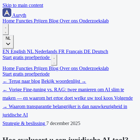
Skip to main content
Auryth
Home
Functies
Prijzen
Blog
Over ons
Onderzoekslab
NL
EN
English
NL
Nederlands
FR
Français
DE
Deutsch
Start gratis proefperiode
Home
Functies
Prijzen
Blog
Over ons
Onderzoekslab
Start gratis proefperiode
← Terug naar blog
Bekijk woordenlijst →
← Vorige
Fine-tuning vs. RAG: twee manieren om AI slim te
maken — en waarom het ertoe doet welke uw tool koos
Volgende
→
Waarom transparantie belangrijker is dan nauwkeurigheid in
juridische AI
Strategie & beslissing
7 december 2025
Hoe evalueert u een juridische AI-tool?