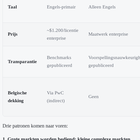
Taal
Engels-primair
Alleen Engels
~$1.200/licentie
Prijs
Maatwerk enterprise
enterprise
Benchmarks
Voorspellingsnauwkeurig
Transparantie
gepubliceerd
gepubliceerd
Belgische
Via PwC
Geen
dekking
(indirect)
Drie patronen komen naar voren:
1. Grote markten worden bediend; kleine complexe markten