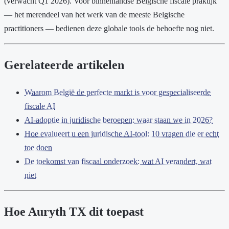
(verwacht Q1 2026). Voor binnenlandse Belgische fiscale praktijk
— het merendeel van het werk van de meeste Belgische
practitioners — bedienen deze globale tools de behoefte nog niet.
Gerelateerde artikelen
Waarom België de perfecte markt is voor gespecialiseerde
fiscale AI
AI-adoptie in juridische beroepen: waar staan we in 2026?
Hoe evalueert u een juridische AI-tool: 10 vragen die er echt
toe doen
De toekomst van fiscaal onderzoek: wat AI verandert, wat
niet
Hoe Auryth TX dit toepast