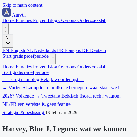
Skip to main content
Auryth
Home
Functies
Prijzen
Blog
Over ons
Onderzoekslab
NL
EN
English
NL
Nederlands
FR
Français
DE
Deutsch
Start gratis proefperiode
Home
Functies
Prijzen
Blog
Over ons
Onderzoekslab
Start gratis proefperiode
← Terug naar blog
Bekijk woordenlijst →
← Vorige
AI-adoptie in juridische beroepen: waar staan we in
2026?
Volgende →
Tweetalig Belgisch fiscaal recht: waarom
NL/FR een vereiste is, geen feature
Strategie & beslissing
19 februari 2026
Harvey, Blue J, Legora: wat we kunnen