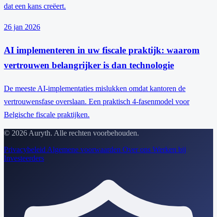
dat een kans creëert.
26 jan 2026
AI implementeren in uw fiscale praktijk: waarom
vertrouwen belangrijker is dan technologie
De meeste AI-implementaties mislukken omdat kantoren de
vertrouwensfase overslaan. Een praktisch 4-fasenmodel voor
Belgische fiscale praktijken.
© 2026 Auryth. Alle rechten voorbehouden.
Privacybeleid
Algemene voorwaarden
Over ons
Werken bij
Investeerders