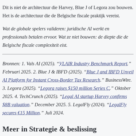
Dit is niet de architectuur die Harvey, Blue J of Legora zou bouwen.
Het is de architectuur die de Belgische fiscale praktijk vereist.
Wat de globale spelers valideren: juridische AI werkt en
professionals betalen ervoor. Wat ze niet bouwen: de diepte die de
Belgische fiscale complexiteit eist.
Bronnen:
1. Vals AI (2025). “
VLAIR Industry Benchmark Report
.”
Februari 2025.
2. Blue J & IBFD (2025). “
Blue J and IBFD Unveil
AI Platform for Instant Cross-Border Tax Research
.” BusinessWire.
3. Legora (2025). “
Legora raises $150 million Series C
.” Oktober
2025.
4. TechCrunch (2025). “
Legal AI startup Harvey confirms
$8B valuation
.” December 2025.
5. LegalFly (2024). “
LegalFly
secures €15 Million
.” Juli 2024.
Meer in Strategie & beslissing