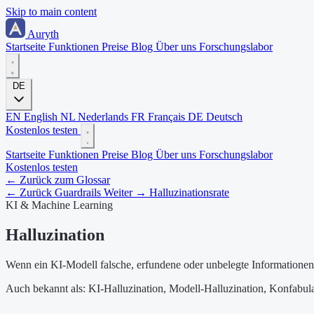
Skip to main content
Auryth
Startseite
Funktionen
Preise
Blog
Über uns
Forschungslabor
DE
EN
English
NL
Nederlands
FR
Français
DE
Deutsch
Kostenlos testen
Startseite
Funktionen
Preise
Blog
Über uns
Forschungslabor
Kostenlos testen
← Zurück zum Glossar
← Zurück
Guardrails
Weiter →
Halluzinationsrate
KI & Machine Learning
Halluzination
Wenn ein KI-Modell falsche, erfundene oder unbelegte Informationen a
Auch bekannt als:
KI-Halluzination, Modell-Halluzination, Konfabula