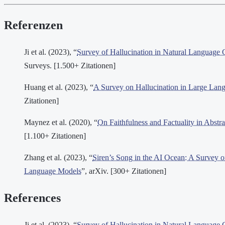
Referenzen
Ji et al. (2023), “
Survey of Hallucination in Natural Language 
Surveys. [1.500+ Zitationen]
Huang et al. (2023), “
A Survey on Hallucination in Large Lan
Zitationen]
Maynez et al. (2020), “
On Faithfulness and Factuality in Abstr
[1.100+ Zitationen]
Zhang et al. (2023), “
Siren’s Song in the AI Ocean: A Survey o
Language Models
”, arXiv. [300+ Zitationen]
References
Ji et al. (2023), “
Survey of Hallucination in Natural Language 