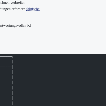
hnell verbreiten
dungen erfordern
faktische
rantwortungsvollen KI-
──────┐
      │
──────┤
      │
      │
      │
      │
      │
      │
      │