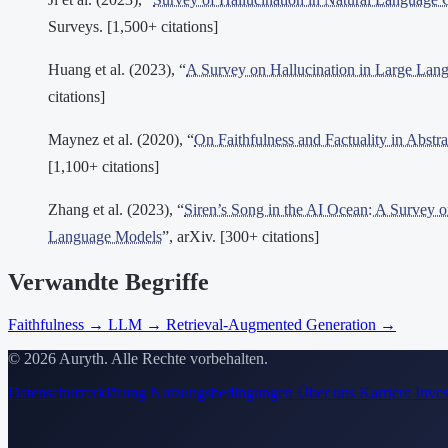
Surveys. [1,500+ citations]
Huang et al. (2023), “
A Survey on Hallucination in Large Lan
citations]
Maynez et al. (2020), “
On Faithfulness and Factuality in Abstr
[1,100+ citations]
Zhang et al. (2023), “
Siren’s Song in the AI Ocean: A Survey o
Language Models
”, arXiv. [300+ citations]
Verwandte Begriffe
Faithfulness
→
LLM
→
Retrieval-Augmented Generation
→
© 2026 Auryth. Alle Rechte vorbehalten.
Datenschutzerklärung
Nutzungsbedingungen
Über uns
Karriere
Inves