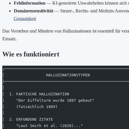
Fehlinformation
— KI-generierte Unwahrheiten können sich sc
Domänensensitivität
— Steuer-, Rechts- und Medizin-Anwen
Genauigkeit
Das Verstehen und Mindern von Halluzinationen ist essentiell für ve
Einsatz.
Wie es funktioniert
┌──────────────────────────────────────────────────────
│                  HALLUZINATIONSTYPEN                 
├──────────────────────────────────────────────────────
│                                                      
│  1. FAKTISCHE HALLUZINATION                          
│     "Der Eiffelturm wurde 1887 gebaut"               
│     (Tatsächlich 1889)                               
│                                                      
│  2. ERFUNDENE ZITATE                                 
│     "Laut Smith et al. (2020)..."                    