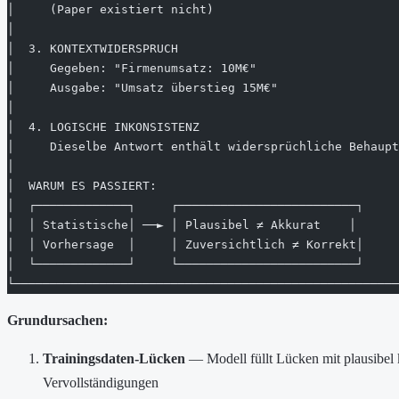
│     (Paper existiert nicht)                          
│                                                      
│  3. KONTEXTWIDERSPRUCH                               
│     Gegeben: "Firmenumsatz: 10M€"                    
│     Ausgabe: "Umsatz überstieg 15M€"                 
│                                                      
│  4. LOGISCHE INKONSISTENZ                            
│     Dieselbe Antwort enthält widersprüchliche Behaupt
│                                                      
│  WARUM ES PASSIERT:                                  
│  ┌─────────────┐     ┌─────────────────────────┐     
│  │ Statistische│ ──► │ Plausibel ≠ Akkurat    │      
│  │ Vorhersage  │     │ Zuversichtlich ≠ Korrekt│     
│  └─────────────┘     └─────────────────────────┘     
└──────────────────────────────────────────────────────
Grundursachen:
Trainingsdaten-Lücken
— Modell füllt Lücken mit plausibel
Vervollständigungen