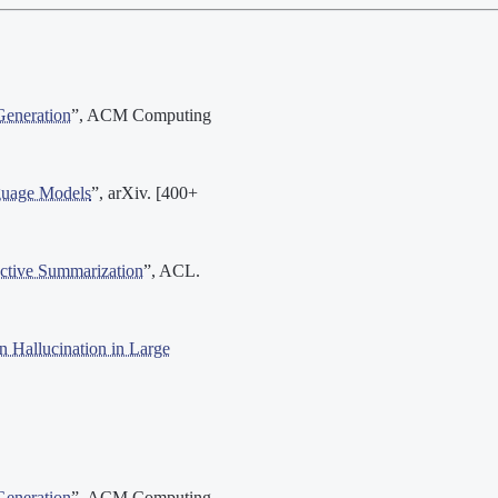
Generation
”, ACM Computing
guage Models
”, arXiv. [400+
active Summarization
”, ACL.
n Hallucination in Large
Generation
”, ACM Computing