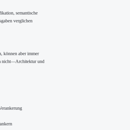
ikation, semantische
usgaben verglichen
n, können aber immer
em nicht—Architektur und
Verankerung
ankern