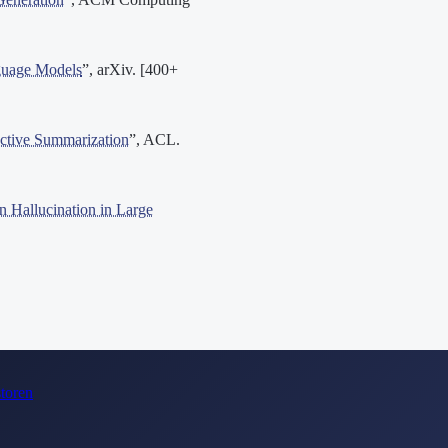
guage Models
”, arXiv. [400+
active Summarization
”, ACL.
n Hallucination in Large
toren