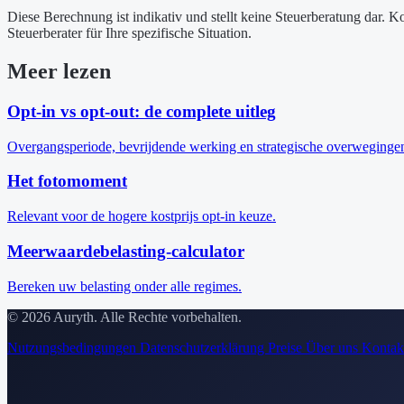
Diese Berechnung ist indikativ und stellt keine Steuerberatung dar. K
Steuerberater für Ihre spezifische Situation.
Meer lezen
Opt-in vs opt-out: de complete uitleg
Overgangsperiode, bevrijdende werking en strategische overweginge
Het fotomoment
Relevant voor de hogere kostprijs opt-in keuze.
Meerwaardebelasting-calculator
Bereken uw belasting onder alle regimes.
© 2026 Auryth. Alle Rechte vorbehalten.
Nutzungsbedingungen
Datenschutzerklärung
Preise
Über uns
Kontak