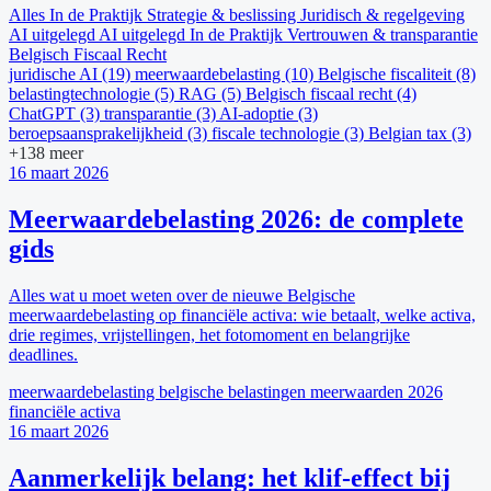
Alles
In de Praktijk
Strategie & beslissing
Juridisch & regelgeving
AI uitgelegd
AI uitgelegd
In de Praktijk
Vertrouwen & transparantie
Belgisch Fiscaal Recht
juridische AI
(19)
meerwaardebelasting
(10)
Belgische fiscaliteit
(8)
belastingtechnologie
(5)
RAG
(5)
Belgisch fiscaal recht
(4)
ChatGPT
(3)
transparantie
(3)
AI-adoptie
(3)
beroepsaansprakelijkheid
(3)
fiscale technologie
(3)
Belgian tax
(3)
+138 meer
16 maart 2026
Meerwaardebelasting 2026: de complete
gids
Alles wat u moet weten over de nieuwe Belgische
meerwaardebelasting op financiële activa: wie betaalt, welke activa,
drie regimes, vrijstellingen, het fotomoment en belangrijke
deadlines.
meerwaardebelasting
belgische belastingen
meerwaarden
2026
financiële activa
16 maart 2026
Aanmerkelijk belang: het klif-effect bij