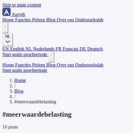
Skip to main content
Auryth
Home
Functies
Prijzen
Blog
Over ons
Onderzoekslab
NL
EN
English
NL
Nederlands
FR
Français
DE
Deutsch
Start gratis proefperiode
Home
Functies
Prijzen
Blog
Over ons
Onderzoekslab
Start gratis proefperiode
Home
/
Blog
/
#meerwaardebelasting
#
meerwaardebelasting
10 posts