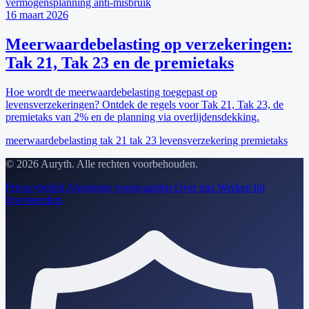
vermogensplanning
anti-misbruik
16 maart 2026
Meerwaardebelasting op verzekeringen:
Tak 21, Tak 23 en de premietaks
Hoe wordt de meerwaardebelasting toegepast op
levensverzekeringen? Ontdek de regels voor Tak 21, Tak 23, de
premietaks van 2% en de planning via overlijdensdekking.
meerwaardebelasting
tak 21
tak 23
levensverzekering
premietaks
© 2026 Auryth. Alle rechten voorbehouden.
Privacybeleid
Algemene voorwaarden
Over ons
Werken bij
Investeerders