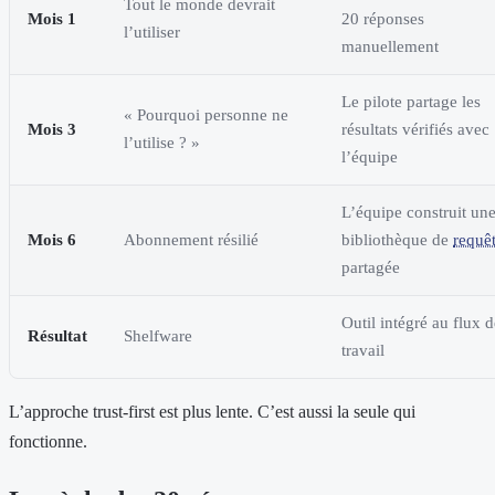
Tout le monde devrait
Mois 1
20 réponses
l’utiliser
manuellement
Le pilote partage les
« Pourquoi personne ne
Mois 3
résultats vérifiés avec
l’utilise ? »
l’équipe
L’équipe construit un
Mois 6
Abonnement résilié
bibliothèque de
requê
partagée
Outil intégré au flux d
Résultat
Shelfware
travail
L’approche trust-first est plus lente. C’est aussi la seule qui
fonctionne.