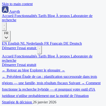
Skip to main content
Auryth
Accueil
Fonctionnalités
Tarifs
Blog
À propos
Laboratoire de
recherche
FR
EN
English
NL
Nederlands
FR
Français
DE
Deutsch
Démarrer l'essai gratuit
Accueil
Fonctionnalités
Tarifs
Blog
À propos
Laboratoire de
recherche
Démarrer l'essai gratuit
← Retour au blog
Explorer le glossaire →
← Précédent
Étude de cas : planification successorale dans trois
régions — une famille, trois résultats fiscaux
Suivant →
Comment
fonctionne la recherche hybride — et pourquoi votre outil d'IA
juridique n'utilise probablement que la moitié de l'équation
Stratégie & décision
26 janvier 2026