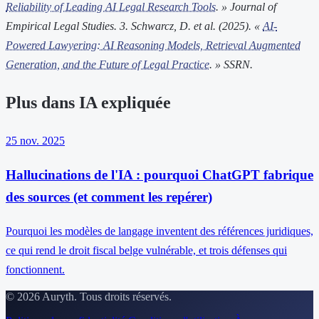
Reliability of Leading AI Legal Research Tools
. » Journal of
Empirical Legal Studies.
3. Schwarcz, D. et al. (2025). «
AI-
Powered Lawyering: AI Reasoning Models, Retrieval Augmented
Generation, and the Future of Legal Practice
. » SSRN.
Plus dans IA expliquée
25 nov. 2025
Hallucinations de l'IA : pourquoi ChatGPT fabrique
des sources (et comment les repérer)
Pourquoi les modèles de langage inventent des références juridiques,
ce qui rend le droit fiscal belge vulnérable, et trois défenses qui
fonctionnent.
© 2026 Auryth. Tous droits réservés.