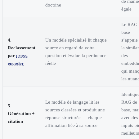
de maniè
doctrine
égale
Le RAG 
base
4.
Un modèle spécialisé lit chaque
s’appuie 
Reclassement
source en regard de votre
la similar
par
cross-
question et évalue la pertinence
des
encoder
réelle
embeddi
qui man
les nuan
Identiqu
Le modèle de langage lit les
RAG de
5.
sources classées et produit une
base, ma
Génération +
réponse structurée — chaque
avec des
citation
affirmation liée à sa source
inputs bi
meilleurs