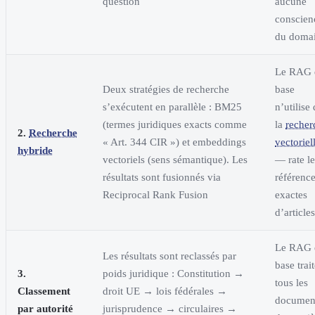
question
aucune
conscien
du doma
Le RAG 
Deux stratégies de recherche
base
s’exécutent en parallèle : BM25
n’utilise
(termes juridiques exacts comme
la
recher
2.
Recherche
« Art. 344 CIR ») et embeddings
vectoriel
hybride
vectoriels (sens sémantique). Les
— rate le
résultats sont fusionnés via
référenc
Reciprocal Rank Fusion
exactes
d’articles
Le RAG 
Les résultats sont reclassés par
base trai
3.
poids juridique : Constitution →
tous les
Classement
droit UE → lois fédérales →
documen
par autorité
jurisprudence → circulaires →