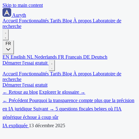
Skip to main content
Auryth
Accueil
Fonctionnalités
Tarifs
Blog
À propos
Laboratoire de
recherche
FR
EN
English
NL
Nederlands
FR
Français
DE
Deutsch
Démarrer l'essai gratuit
Accueil
Fonctionnalités
Tarifs
Blog
À propos
Laboratoire de
recherche
Démarrer l'essai gratuit
← Retour au blog
Explorer le glossaire →
← Précédent
Pourquoi la transparence compte plus que la précision
en IA juridique
Suivant →
5 questions fiscales belges où l'IA
générique échoue à coup sûr
IA expliquée
13 décembre 2025