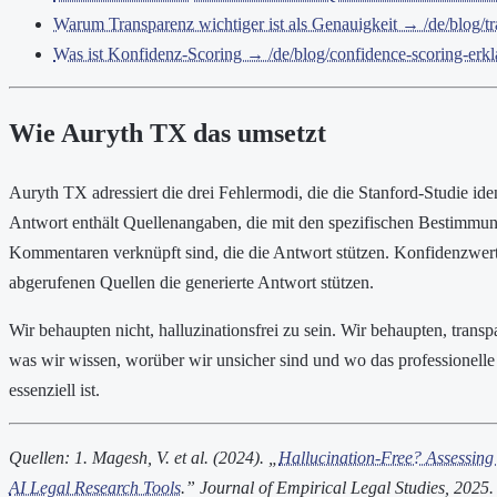
Warum Transparenz wichtiger ist als Genauigkeit → /de/blog/tr
Was ist Konfidenz-Scoring → /de/blog/confidence-scoring-erkla
Wie Auryth TX das umsetzt
Auryth TX adressiert die drei Fehlermodi, die die Stanford-Studie ident
Antwort enthält Quellenangaben, die mit den spezifischen Bestimmun
Kommentaren verknüpft sind, die die Antwort stützen. Konfidenzwerte
abgerufenen Quellen die generierte Antwort stützen.
Wir behaupten nicht, halluzinationsfrei zu sein. Wir behaupten, transp
was wir wissen, worüber wir unsicher sind und wo das professionelle 
essenziell ist.
Quellen:
1. Magesh, V. et al. (2024). „
Hallucination-Free? Assessing 
AI Legal Research Tools
.” Journal of Empirical Legal Studies, 2025.