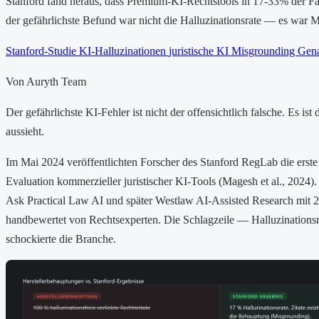
Stanford fand heraus, dass Premium-KI-Rechtstools in 17-33% der Fäl
der gefährlichste Befund war nicht die Halluzinationsrate — es war 
Stanford-Studie
KI-Halluzinationen
juristische KI
Misgrounding
Gena
Von Auryth Team
Der gefährlichste KI-Fehler ist nicht der offensichtlich falsche. Es ist 
aussieht.
Im Mai 2024 veröffentlichten Forscher des Stanford RegLab die erste 
Evaluation kommerzieller juristischer KI-Tools (Magesh et al., 2024). 
Ask Practical Law AI und später Westlaw AI-Assisted Research mit 2
handbewertet von Rechtsexperten. Die Schlagzeile — Halluzination
schockierte die Branche.