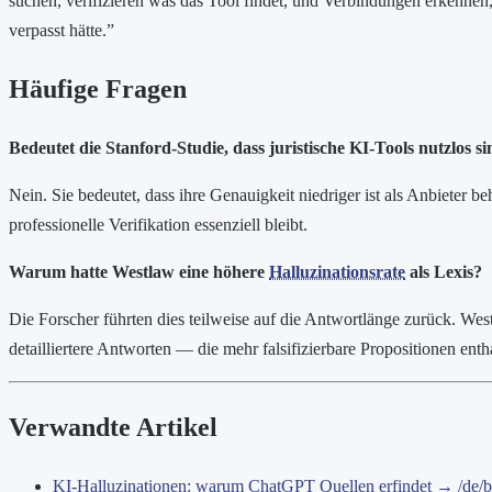
suchen, verifizieren was das Tool findet, und Verbindungen erkennen
verpasst hätte.”
Häufige Fragen
Bedeutet die Stanford-Studie, dass juristische KI-Tools nutzlos s
Nein. Sie bedeutet, dass ihre Genauigkeit niedriger ist als Anbieter b
professionelle Verifikation essenziell bleibt.
Warum hatte Westlaw eine höhere
Halluzinationsrate
als Lexis?
Die Forscher führten dies teilweise auf die Antwortlänge zurück. West
detailliertere Antworten — die mehr falsifizierbare Propositionen enth
Verwandte Artikel
KI-Halluzinationen: warum ChatGPT Quellen erfindet → /de/blo