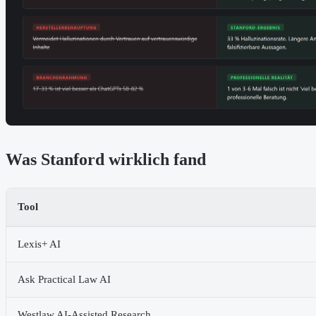
Was Stanford wirklich fand
Tool
Lexis+ AI
Ask Practical Law AI
Westlaw AI-Assisted Research