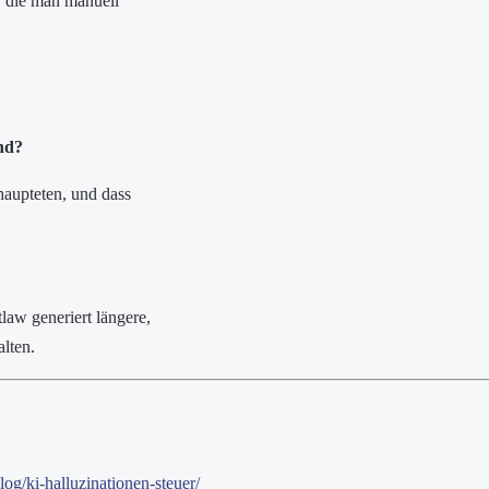
, die man manuell
ind?
ehaupteten, und dass
law generiert längere,
alten.
g/ki-halluzinationen-steuer/