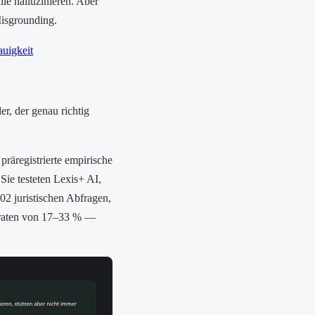
le halluzinieren. Aber
Misgrounding.
uigkeit
der, der genau richtig
präregistrierte empirische
Sie testeten Lexis+ AI,
02 juristischen Abfragen,
sraten von 17–33 % —