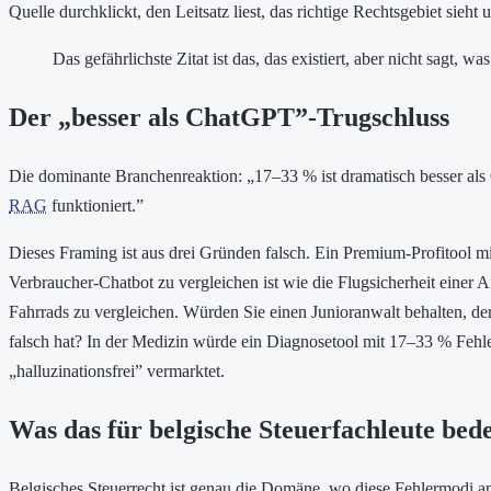
Quelle durchklickt, den Leitsatz liest, das richtige Rechtsgebiet sieht 
Das gefährlichste Zitat ist das, das existiert, aber nicht sagt, wa
Der „besser als ChatGPT”-Trugschluss
Die dominante Branchenreaktion: „17–33 % ist dramatisch besser a
RAG
funktioniert.”
Dieses Framing ist aus drei Gründen falsch. Ein Premium-Profitool m
Verbraucher-Chatbot zu vergleichen ist wie die Flugsicherheit einer Ai
Fahrrads zu vergleichen. Würden Sie einen Junioranwalt behalten, d
falsch hat? In der Medizin würde ein Diagnosetool mit 17–33 % Fehler
„halluzinationsfrei” vermarktet.
Was das für belgische Steuerfachleute bed
Belgisches Steuerrecht ist genau die Domäne, wo diese Fehlermodi am