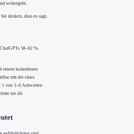
und weitergeht.
s Sie denken, dass es sagt.
ls ChatGPTs 58–82 %.
it einem kostenlosen
rline mit der eines
er 1 von 3–6 Antworten
rate nie als
eutet
 gefährlichsten sind.