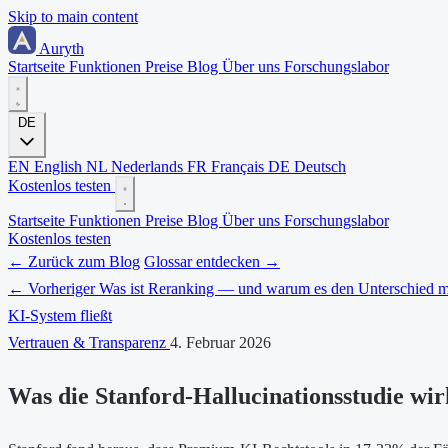
Skip to main content
Auryth
Startseite
Funktionen
Preise
Blog
Über uns
Forschungslabor
DE
EN
English
NL
Nederlands
FR
Français
DE
Deutsch
Kostenlos testen
Startseite
Funktionen
Preise
Blog
Über uns
Forschungslabor
Kostenlos testen
← Zurück zum Blog
Glossar entdecken →
← Vorheriger
Was ist Reranking — und warum es den Unterschied 
KI-System fließt
Vertrauen & Transparenz
4. Februar 2026
Was die Stanford-Hallucinationsstudie wir