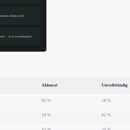
Akkurat
Unvollständig
65 %
18 %
19 %
62 %
42 %
25 %