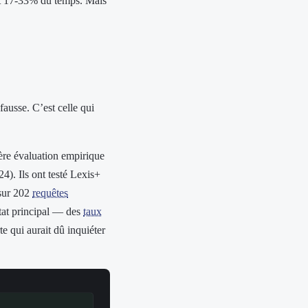
nt 17-33% du temps. Mais
fausse. C’est celle qui
ère évaluation empirique
4). Ils ont testé Lexis+
 sur 202
requêtes
tat principal — des
taux
 qui aurait dû inquiéter