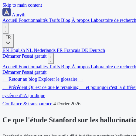
Skip to main content
Auryth
Accueil
Fonctionnalités
Tarifs
Blog
À propos
Laboratoire de recherc
FR
EN
English
NL
Nederlands
FR
Français
DE
Deutsch
Démarrer l'essai gratuit
Accueil
Fonctionnalités
Tarifs
Blog
À propos
Laboratoire de recherc
Démarrer l'essai gratuit
← Retour au blog
Explorer le glossaire →
← Précédent
Qu'est-ce que le reranking — et pourquoi c'est la différ
système d'IA juridique
Confiance & transparence
4 février 2026
Ce que l'étude Stanford sur les hallucinatio