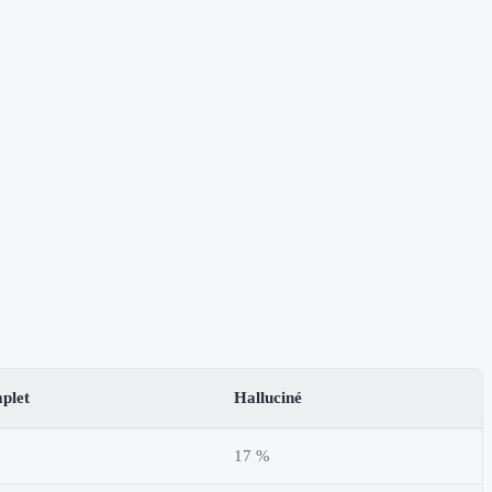
plet
Halluciné
17 %