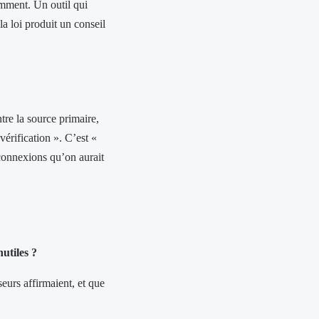
emment. Un outil qui
a loi produit un conseil
tre la source primaire,
érification ». C’est «
 connexions qu’on aurait
nutiles ?
seurs affirmaient, et que