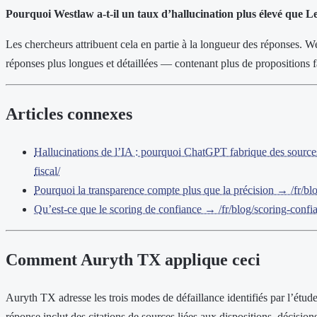
Pourquoi Westlaw a-t-il un taux d’hallucination plus élevé que Le
Les chercheurs attribuent cela en partie à la longueur des réponses. 
réponses plus longues et détaillées — contenant plus de propositions fa
Articles connexes
Hallucinations de l’IA : pourquoi ChatGPT fabrique des sources
fiscal/
Pourquoi la transparence compte plus que la précision → /fr/blo
Qu’est-ce que le scoring de confiance → /fr/blog/scoring-confi
Comment Auryth TX applique ceci
Auryth TX adresse les trois modes de défaillance identifiés par l’étu
réponse inclut des citations de sources liées aux dispositions, décisi