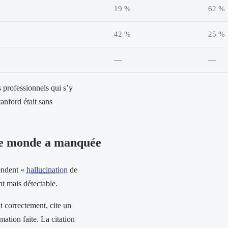
19 %
62 %
42 %
25 %
—
—
s professionnels qui s’y
anford était sans
 le monde a manquée
tendent «
hallucination
de
nt mais détectable.
it correctement, cite un
rmation faite. La citation