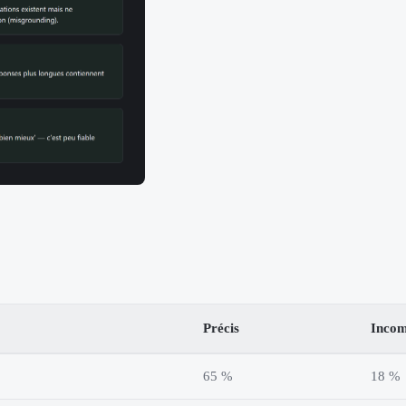
Précis
Incom
65 %
18 %