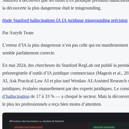
Stanford a découvert que les outils d'IA juridique premium hallucine
la découverte la plus dangereuse était le misgrounding.
étude Stanford
hallucinations IA
IA juridique
misgrounding
précision
Par Auryth Team
L’erreur d’IA la plus dangereuse n’est pas celle qui est manifestement 
semble parfaitement correcte.
En mai 2024, des chercheurs du Stanford RegLab ont publié la premi
préenregistrée d’outils d’IA juridique commerciaux (Magesh et al., 202
AI, Ask Practical Law AI et plus tard Westlaw AI-Assisted Research
juridiques, évaluées manuellement par des experts juridiques. Le cons
d’hallucination
de 17 à 33 % — a choqué le secteur. Mais la découverte
le plus les professionnels a reçu bien moins d’attention.