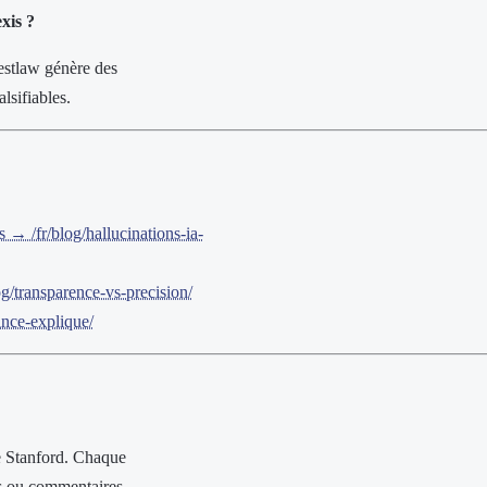
xis ?
Westlaw génère des
lsifiables.
 → /fr/blog/hallucinations-ia-
g/transparence-vs-precision/
ance-explique/
de Stanford. Chaque
ons ou commentaires