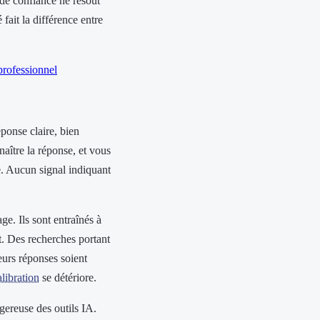
de confiance ne résout
 fait la différence entre
professionnel
ponse claire, bien
naître la réponse, et vous
. Aucun signal indiquant
e. Ils sont entraînés à
t. Des recherches portant
eurs réponses soient
alibration
se détériore.
ngereuse des outils IA.