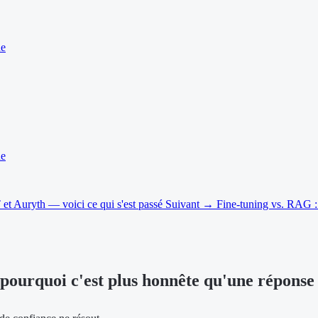
he
he
 et Auryth — voici ce qui s'est passé
Suivant →
Fine-tuning vs. RAG : 
 pourquoi c'est plus honnête qu'une réponse