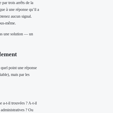
par trois arrêts de la
que à une réponse qu’il a
btenez aucun signal.
vous-même.
Pas une solution — un
llement
 quel point une réponse
iable), mais par les
a-t-il trouvées ? A-t-il
s administratives ? Ou