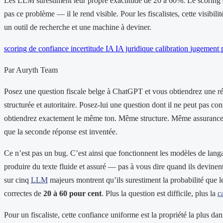
Les LLM surestiment leur propre exactitude de 20 à 60%. Le scoring 
pas ce problème — il le rend visible. Pour les fiscalistes, cette visibilité
un outil de recherche et une machine à deviner.
scoring de confiance
incertitude IA
IA juridique
calibration
jugement 
Par Auryth Team
Posez une question fiscale belge à ChatGPT et vous obtiendrez une ré
structurée et autoritaire. Posez-lui une question dont il ne peut pas con
obtiendrez exactement le même ton. Même structure. Même assurance
que la seconde réponse est inventée.
Ce n’est pas un bug. C’est ainsi que fonctionnent les modèles de langag
produire du texte fluide et assuré — pas à vous dire quand ils devinen
sur cinq
LLM
majeurs montrent qu’ils surestiment la probabilité que l
correctes de
20 à 60 pour cent
. Plus la question est difficile, plus la
c
Pour un fiscaliste, cette confiance uniforme est la propriété la plus da