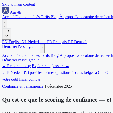
Skip to main content
Auryth
Accueil
Fonctionnalités
Tarifs
Blog
À propos
Laboratoire de recherc
FR
EN
English
NL
Nederlands
FR
Français
DE
Deutsch
Démarrer l'essai gratuit
Accueil
Fonctionnalités
Tarifs
Blog
À propos
Laboratoire de recherc
Démarrer l'essai gratuit
← Retour au blog
Explorer le glossaire →
← Précédent
J'ai posé les mêmes questions fiscales belges à ChatGPT
votre outil fiscal compte
Confiance & transparence
1 décembre 2025
Qu'est-ce que le scoring de confiance — et