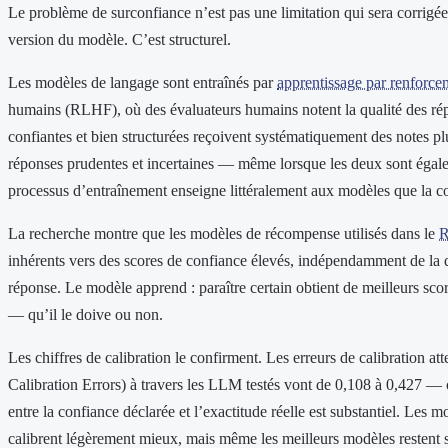
Le problème de surconfiance n’est pas une limitation qui sera corrigé
version du modèle. C’est structurel.
Les modèles de langage sont entraînés par
apprentissage par renforce
humains (RLHF), où des évaluateurs humains notent la qualité des ré
confiantes et bien structurées reçoivent systématiquement des notes pl
réponses prudentes et incertaines — même lorsque les deux sont égal
processus d’entraînement enseigne littéralement aux modèles que la c
La recherche montre que les modèles de récompense utilisés dans le
inhérents vers des scores de confiance élevés, indépendamment de la qu
réponse. Le modèle apprend : paraître certain obtient de meilleurs score
— qu’il le doive ou non.
Les chiffres de calibration le confirment. Les erreurs de calibration a
Calibration Errors) à travers les LLM testés vont de 0,108 à 0,427 — c
entre la confiance déclarée et l’exactitude réelle est substantiel. Les 
calibrent légèrement mieux, mais même les meilleurs modèles restent 