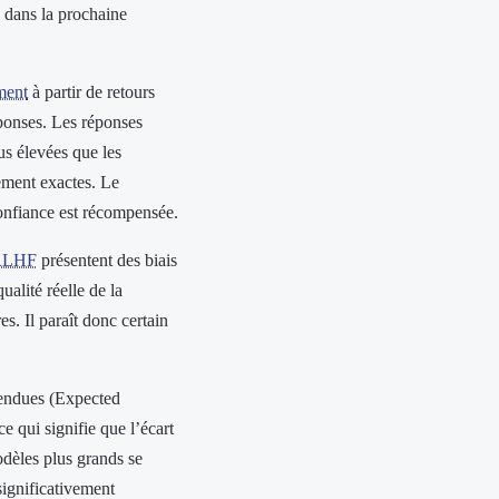
e dans la prochaine
ment
à partir de retours
ponses. Les réponses
us élevées que les
ement exactes. Le
onfiance est récompensée.
RLHF
présentent des biais
alité réelle de la
s. Il paraît donc certain
ttendues (Expected
e qui signifie que l’écart
modèles plus grands se
significativement